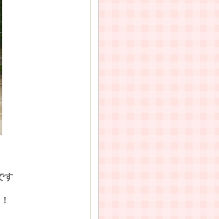
です
よ！