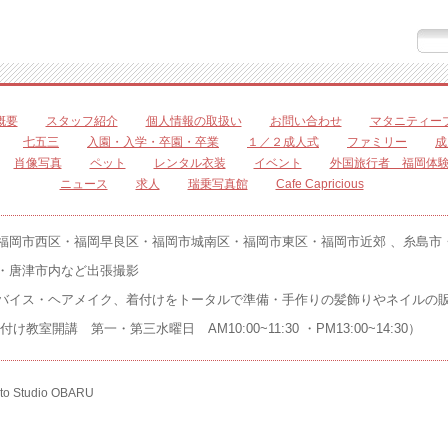
概要
スタッフ紹介
個人情報の取扱い
お問い合わせ
マタニティー
七五三
入園・入学・卒園・卒業
１／２成人式
ファミリー
成
肖像写真
ペット
レンタル衣装
イベント
外国旅行者 福岡体
ニュース
求人
瑞乗写真館
Cafe Capricious
福岡市西区・福岡早良区・福岡市城南区・福岡市東区・福岡市近郊 、糸島市
市内など出張撮影
ドバイス・ヘアメイク、着付けをトータルで準備・手作りの髪飾りやネイル
一・第三水曜日 AM10:00~11:30 ・PM13:00~14:30）
to Studio OBARU