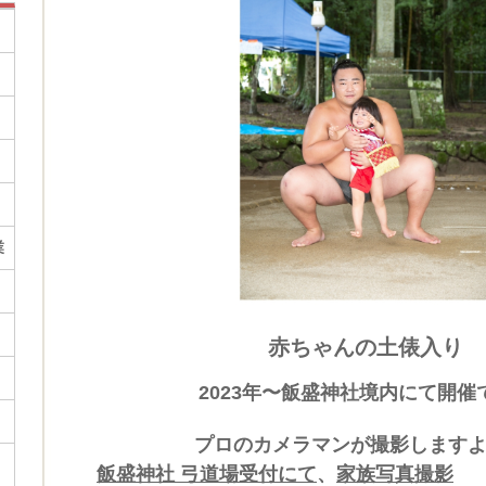
業
赤ちゃんの土俵入り
2023年〜飯盛神社境内にて開催
プロのカメラマンが撮影します
飯盛神社 弓道場受付にて
、
家族写真撮影