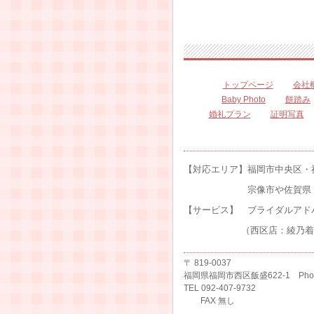
トップページ
会社
Baby Photo
餅踏み
婚礼プラン
証明写真
【対応エリア】福岡市中央区・
宗像市や佐賀県・唐津
【サービス】 ブライダルア
（西区店：綾乃着付け教室開講 第
〒 819-0037
福岡県福岡市西区飯盛622-1
Pho
TEL 092-407-9732
FAX 無し