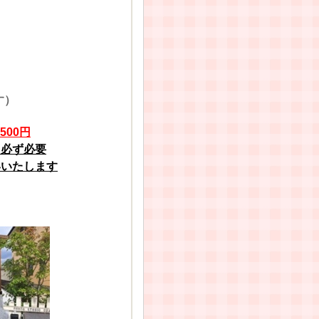
！
000円
）
500円
 必ず必要
いたします