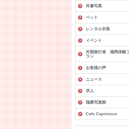
肖像写真
ペット
レンタル衣装
イベント
外国旅行者 福岡体験
ラン
お客様の声
ニュース
求人
瑞乗写真館
Cafe Capricious