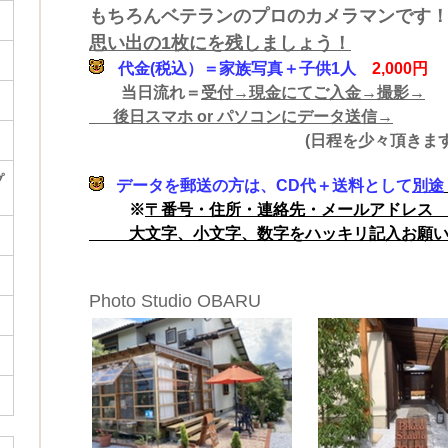
もちろんベテランのプロのカメラマンです
思い出の1枚にを残しましょう！
代金(税込）＝家族写真＋子供1人
2,
当日流れ＝
受付→現金にてご入金→
撮影→
後日スマホ or パソコンにデータ送信→
(日程を少々頂きます
プ
データを郵送の方は、CD代＋送料として
別途
※
〒番号・住所・連絡先・メールアドレス
大文字、小文字、数字をハッキリ記入お願い
Photo Studio OBARU